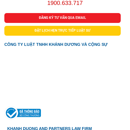
1900.633.717
ĐĂNG KÝ TƯ VẤN QUA EMAIL
ĐẶT LỊCH HẸN TRỰC TIẾP LUẬT SƯ
CÔNG TY LUẬT TNHH KHÁNH DƯƠNG VÀ CỘNG SỰ
Địa chỉ: Tầng 3, Tòa nhà WMC, 102A-B-C Cống Quỳnh,
Phường Bến Thành, Tp. HCM
Điện thoại: 0902 009 412 - 0986 708 677
Email: duong@luatkhanhduong.com
Website: luatkhanhduong.com
KHANH DUONG AND PARTNERS LAW FIRM