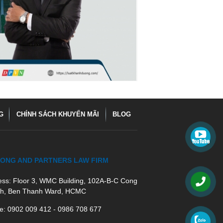
G
CHÍNH SÁCH KHUYẾN MÃI
BLOG
ONG AND PARTNERS LAW FIRM
ess: Floor 3, WMC Building, 102A-B-C Cong
h, Ben Thanh Ward, HCMC
e: 0902 009 412 - 0986 708 677