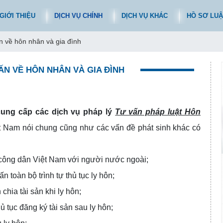
GIỚI THIỆU
DỊCH VỤ CHÍNH
DỊCH VỤ KHÁC
HỒ SƠ LUẬ
n về hôn nhân và gia đình
ẤN VỀ HÔN NHÂN VÀ GIA ĐÌNH
ng cấp các dịch vụ pháp lý
Tư vấn pháp luật Hôn
t Nam nói chung cũng như các vấn đề phát sinh khác có
 công dân Việt Nam với người nước ngoài;
ấn toàn bộ trình tự thủ tục ly hôn;
chia tài sản khi ly hôn;
ủ tục đăng ký tài sản sau ly hôn;