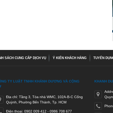
NH SÁCH CUNG CẤP DỊCH VỤ
Ý KIẾN KHÁCH HÀNG
TUYỂN DỤN
ÔNG TY LUẬT TNHH KHÁNH DƯƠNG VÀ CỘNG
KHANH DU
Ự
Addr
Địa chỉ: Tầng 3, Tòa nhà WMC, 102A-B-C Cống
Quyn
Quỳnh, Phường Bến Thành, Tp. HCM
Phon
Điện thoại: 0902 009 412 - 0986 708 677