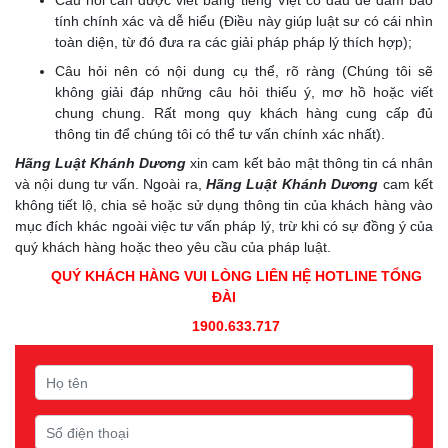
Câu hỏi cần được viết bằng tiếng Việt có dấu để đảm bảo
tính chính xác và dễ hiểu (Điều này giúp luật sư có cái nhìn
toàn diện, từ đó đưa ra các giải pháp pháp lý thích hợp);
Câu hỏi nên có nội dung cụ thể, rõ ràng (Chúng tôi sẽ
không giải đáp những câu hỏi thiếu ý, mơ hồ hoặc viết
chung chung. Rất mong quy khách hàng cung cấp đủ
thông tin để chúng tôi có thể tư vấn chính xác nhất).
Hãng Luật Khánh Dương
xin cam kết bảo mật thông tin cá nhân
và nội dung tư vấn. Ngoài ra,
Hãng Luật Khánh Dương
cam kết
không tiết lộ, chia sẻ hoặc sử dụng thông tin của khách hàng vào
mục đích khác ngoài việc tư vấn pháp lý, trừ khi có sự đồng ý của
quý khách hàng hoặc theo yêu cầu của pháp luật.
QUÝ KHÁCH HÀNG VUI LÒNG LIÊN HỆ
HOTLINE TỔNG
ĐÀI
1900.633.717