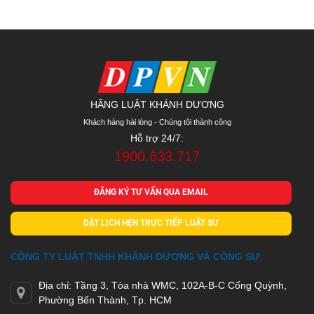
HÃNG LUẬT KHÁNH DƯƠNG
Khách hàng hài lòng - Chúng tôi thành công
Hỗ trợ 24/7:
1900.633.717
ĐĂNG KÝ TƯ VẤN QUA EMAIL
ĐẶT LỊCH HẸN TRỰC TIẾP LUẬT SƯ
CÔNG TY LUẬT TNHH KHÁNH DƯƠNG VÀ CỘNG SỰ
Địa chỉ: Tầng 3, Tòa nhà WMC, 102A-B-C Cống Quỳnh,
Phường Bến Thành, Tp. HCM