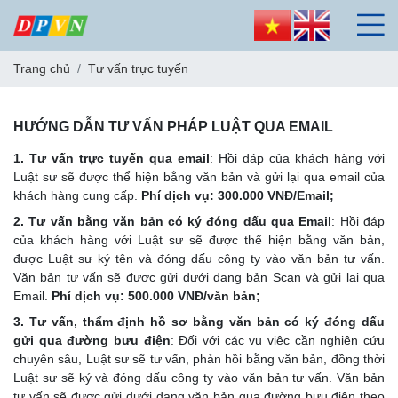
Trang chủ
Tư vấn trực tuyến
HƯỚNG DẪN TƯ VẤN PHÁP LUẬT QUA EMAIL
1.
Tư vấn trực tuyến qua email
: Hồi đáp của khách hàng với
Luật sư sẽ được thể hiện bằng văn bản và gửi lại qua email của
khách hàng cung cấp.
Phí dịch vụ: 300.000 VNĐ/Email;
2.
Tư vấn bằng văn bản có ký đóng dấu qua Email
: Hồi đáp
của khách hàng với Luật sư sẽ được thể hiện bằng văn bản,
được Luật sư ký tên và đóng dấu công ty vào văn bản tư vấn.
Văn bản tư vấn sẽ được gửi dưới dạng bản Scan và gửi lại qua
Email.
Phí dịch vụ: 500.000 VNĐ/văn bản;
3.
Tư vấn, thẩm định hồ sơ bằng văn bản có ký đóng dấu
gửi qua đường bưu điện
: Đối với các vụ việc cần nghiên cứu
chuyên sâu, Luật sư sẽ tư vấn, phản hồi bằng văn bản, đồng thời
Luật sư sẽ ký và đóng dấu công ty vào văn bản tư vấn. Văn bản
tư vấn sẽ được gửi dưới dạng văn bản qua đường bưu điện theo