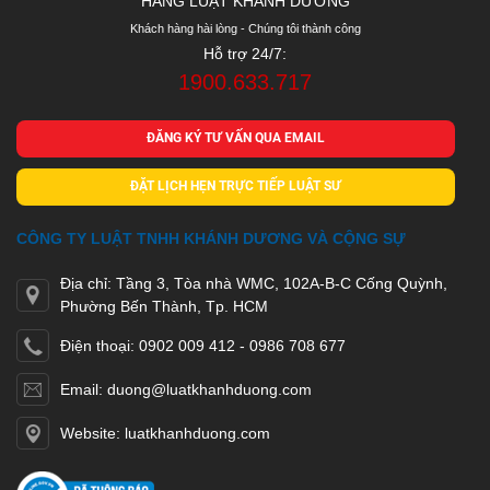
HÃNG LUẬT KHÁNH DƯƠNG
Khách hàng hài lòng - Chúng tôi thành công
Hỗ trợ 24/7:
1900.633.717
ĐĂNG KÝ TƯ VẤN QUA EMAIL
ĐẶT LỊCH HẸN TRỰC TIẾP LUẬT SƯ
CÔNG TY LUẬT TNHH KHÁNH DƯƠNG VÀ CỘNG SỰ
Địa chỉ: Tầng 3, Tòa nhà WMC, 102A-B-C Cống Quỳnh,
Phường Bến Thành, Tp. HCM
Điện thoại: 0902 009 412 - 0986 708 677
Email: duong@luatkhanhduong.com
Website: luatkhanhduong.com