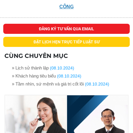
CÔNG
ĐĂNG KÝ TƯ VẤN QUA EMAIL
ĐẶT LỊCH HẸN TRỰC TIẾP LUẬT SƯ
CÙNG CHUYÊN MỤC
» Lịch sử thành lập
(08.10.2024)
» Khách hàng tiêu biểu
(08.10.2024)
» Tầm nhìn, sứ mệnh và giá trị cốt lõi
(08.10.2024)